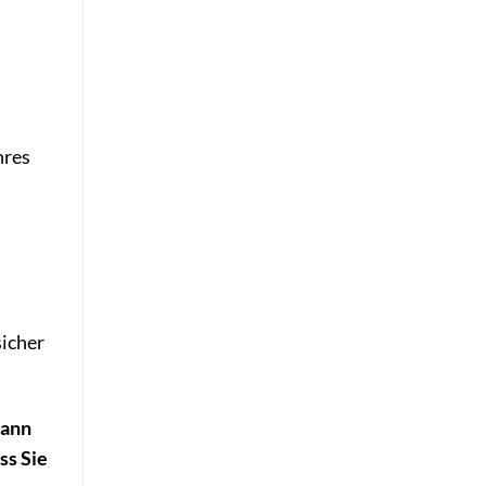
hres
icher
kann
ss Sie