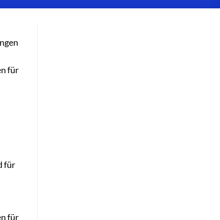
ungen
en für
 für
n für