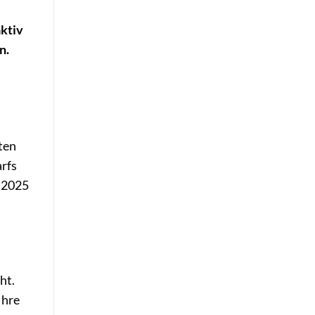
aktiv
n.
ten
rfs
r 2025
ht.
Ihre