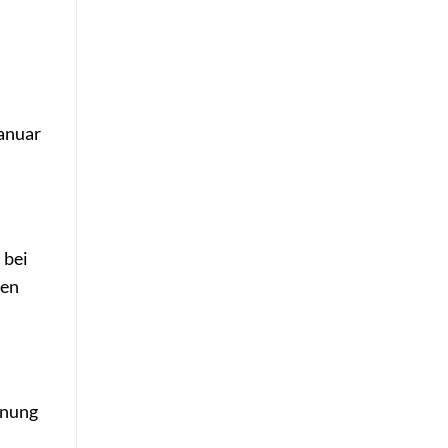
Januar
 bei
hen
hnung