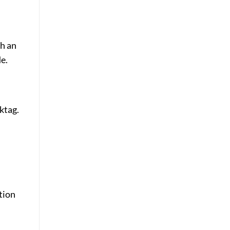
h an
e.
ktag.
tion