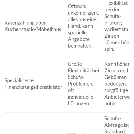
Flexibilität
Oftmals
bei der
unkompliziert,
Schufa-
alles aus einer
Ratenzahlung über
Prüfung
Hand, kann
Küchenstudio/Möbelhaus
variiert stark
spezielle
Zinsen
Angebote
können höher
beinhalten.
sein.
Große
Kann höhere
Flexibilität bei
Zinsen und
Schufa-
Gebühren
Spezialisierte
Problemen,
bedeuten,
Finanzierungsdienstleister
oft
sorgfältige
individuelle
Anbieterwah
Lösungen.
nötig.
Schufa-
Abfrage ist
Standard,