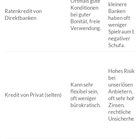
Oftmals gute
kleinere
Konditionen
Ratenkredit von
Banken
bei guter
Direktbanken
haben oft
Bonität, freie
weniger
Verwendung.
Spielraum be
negativer
Schufa.
Hohes Risiko
bei
Kann sehr
unseriösen
flexibel sein,
Anbietern,
Kredit von Privat (selten)
oft weniger
oft sehr hohe
bürokratisch.
Zinsen,
rechtliche
Unsicherheit.