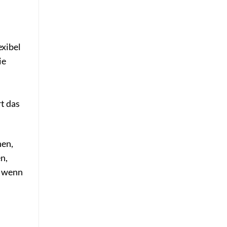
exibel
ie
rt das
nen,
n,
, wenn