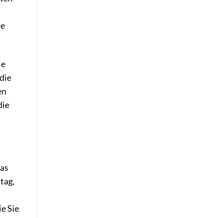
ie
ie
 die
en
die
das
tag,
ie Sie