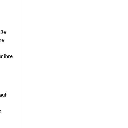
oße
he
r ihre
auf
e