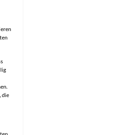
ieren
hten
ss
lig
nen.
, die
hten