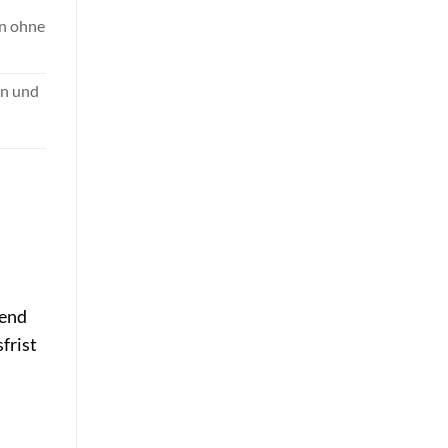
en ohne
en und
n
hend
frist