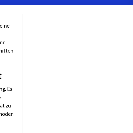
eine
ann
nitten
t
ng. Es
e
ät zu
thoden