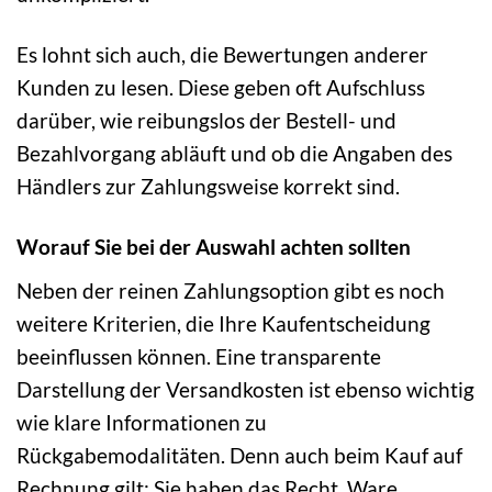
Es lohnt sich auch, die Bewertungen anderer
Kunden zu lesen. Diese geben oft Aufschluss
darüber, wie reibungslos der Bestell- und
Bezahlvorgang abläuft und ob die Angaben des
Händlers zur Zahlungsweise korrekt sind.
Worauf Sie bei der Auswahl achten sollten
Neben der reinen Zahlungsoption gibt es noch
weitere Kriterien, die Ihre Kaufentscheidung
beeinflussen können. Eine transparente
Darstellung der Versandkosten ist ebenso wichtig
wie klare Informationen zu
Rückgabemodalitäten. Denn auch beim Kauf auf
Rechnung gilt: Sie haben das Recht, Ware