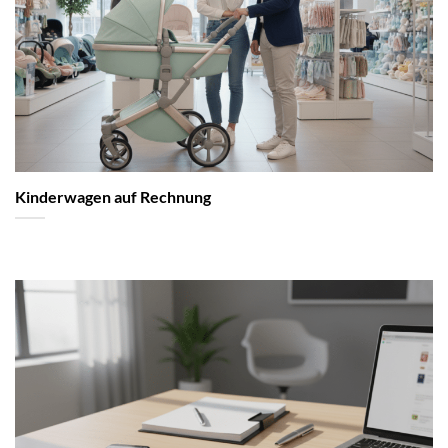
Kinderwagen auf Rechnung