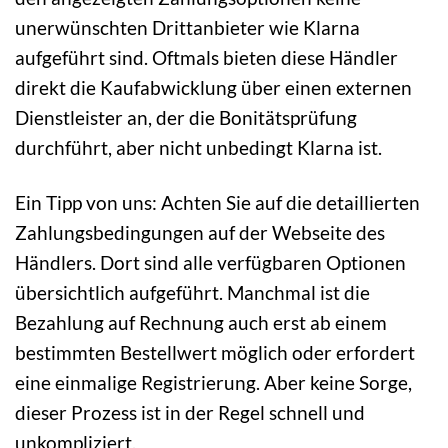
unerwünschten Drittanbieter wie Klarna
aufgeführt sind. Oftmals bieten diese Händler
direkt die Kaufabwicklung über einen externen
Dienstleister an, der die Bonitätsprüfung
durchführt, aber nicht unbedingt Klarna ist.
Ein Tipp von uns: Achten Sie auf die detaillierten
Zahlungsbedingungen auf der Webseite des
Händlers. Dort sind alle verfügbaren Optionen
übersichtlich aufgeführt. Manchmal ist die
Bezahlung auf Rechnung auch erst ab einem
bestimmten Bestellwert möglich oder erfordert
eine einmalige Registrierung. Aber keine Sorge,
dieser Prozess ist in der Regel schnell und
unkompliziert.