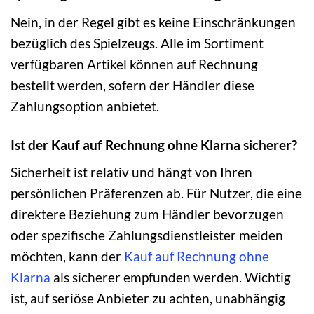
Nein, in der Regel gibt es keine Einschränkungen
bezüglich des Spielzeugs. Alle im Sortiment
verfügbaren Artikel können auf Rechnung
bestellt werden, sofern der Händler diese
Zahlungsoption anbietet.
Ist der Kauf auf Rechnung ohne Klarna sicherer?
Sicherheit ist relativ und hängt von Ihren
persönlichen Präferenzen ab. Für Nutzer, die eine
direktere Beziehung zum Händler bevorzugen
oder spezifische Zahlungsdienstleister meiden
möchten, kann der
Kauf auf Rechnung ohne
Klarna
als sicherer empfunden werden. Wichtig
ist, auf seriöse Anbieter zu achten, unabhängig