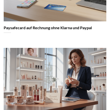
Paysafecard auf Rechnung ohne Klarna und Paypal