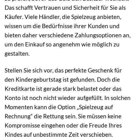
Das schafft Vertrauen und Sicherheit für Sie als
Käufer. Viele Händler, die Spielzeug anbieten,
wissen um die Bedürfnisse ihrer Kunden und
bieten daher verschiedene Zahlungsoptionen an,
um den Einkauf so angenehm wie möglich zu
gestalten.
Stellen Sie sich vor, das perfekte Geschenk für
den Kindergeburtstag ist gefunden. Doch die
Kreditkarte ist gerade stark belastet oder das
Konto ist noch nicht wieder aufgefüllt. In solchen
Momenten kann die Option „Spielzeug auf
Rechnung“ die Rettung sein. Sie müssen keine
Kompromisse eingehen oder die Freude Ihres
Kindes auf unbestimmte Zeit verschieben.