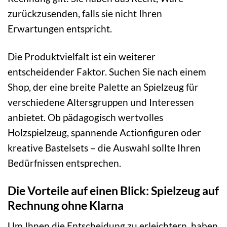
zurückzusenden, falls sie nicht Ihren
Erwartungen entspricht.
Die Produktvielfalt ist ein weiterer
entscheidender Faktor. Suchen Sie nach einem
Shop, der eine breite Palette an Spielzeug für
verschiedene Altersgruppen und Interessen
anbietet. Ob pädagogisch wertvolles
Holzspielzeug, spannende Actionfiguren oder
kreative Bastelsets – die Auswahl sollte Ihren
Bedürfnissen entsprechen.
Die Vorteile auf einen Blick: Spielzeug auf
Rechnung ohne Klarna
Um Ihnen die Entscheidung zu erleichtern, haben